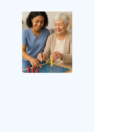
fonctionnelle.
Massothérapie
Un traitement pratique qui
détend les muscles, soulage les
tensions et favorise le bien-être
général, tant physique que
mental