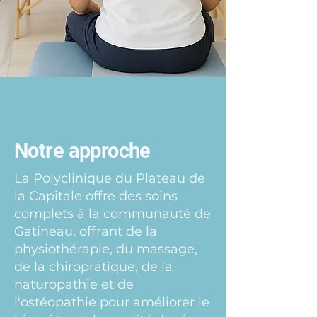
Notre approche
La Polyclinique du Plateau de
la Capitale offre des soins
complets à la communauté de
Gatineau, offrant de la
physiothérapie, du massage,
de la chiropratique, de la
naturopathie et de
l'ostéopathie pour améliorer le