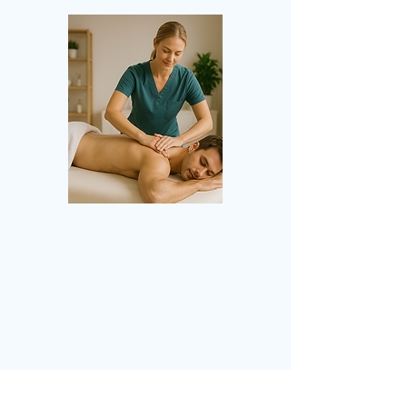
Naturothérapie
Des soins naturels et sans
médicament adaptés à vos
besoins, utilisant la nutrition, les
remèdes à base de plantes et
des changements de mode de
vie pour rétablir l’équilibre et
soutenir le bien-être à long