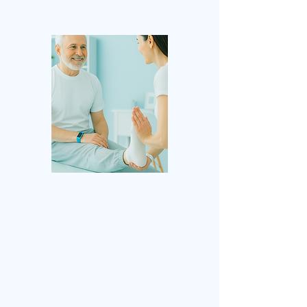
techniques manuelles.
Chiropratique
Les soins chiropratiques visent à
soulager les douleurs
articulaires, musculaires et
nerveuses, en particulier dans le
dos, le cou et la tête, grâce à des
ajustements manuels, des