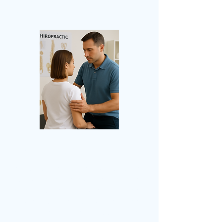
conseils sur le mode de vie et
des soins préventifs.
Ergothérapie
Aide les personnes à retrouver
leur autonomie dans les activités
quotidiennes grâce à des
stratégies personnalisées, des
outils et une rééducation